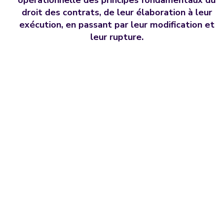
droit des contrats, de leur élaboration à leur
exécution, en passant par leur modification et
leur rupture.
OBJECTIFS
Maîtriser les aspects théoriques et
pratiques du droit des contrats et des
obligations. Acquérir une bonne
connaissance des règles générales