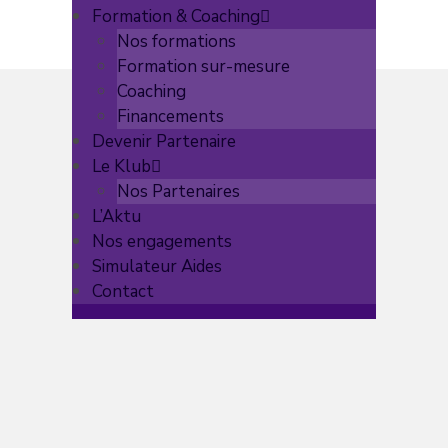
Formation & Coaching
Nos formations
Formation sur-mesure
Coaching
Financements
Devenir Partenaire
Le Klub
Nos Partenaires
L’Aktu
Nos engagements
Simulateur Aides
Contact