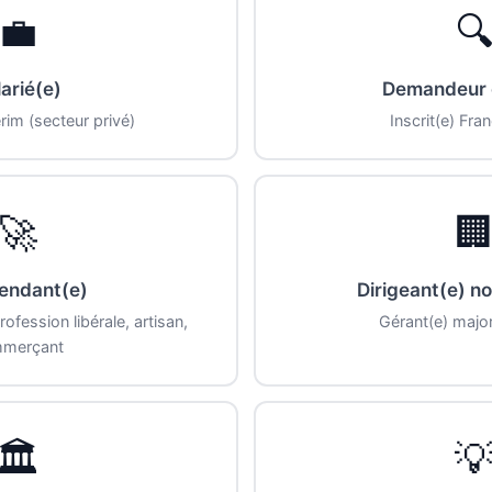
💼

arié(e)
Demandeur 
rim (secteur privé)
Inscrit(e) Fran
🚀

endant(e)
Dirigeant(e) no
ofession libérale, artisan,
Gérant(e) major
merçant
🏛️
