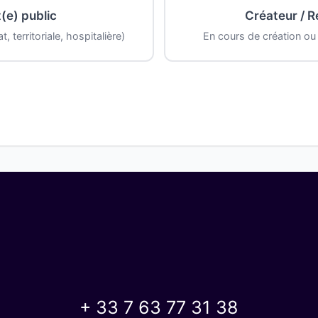
(e) public
Créateur / 
, territoriale, hospitalière)
En cours de création ou 
+ 33 7 63 77 31 38